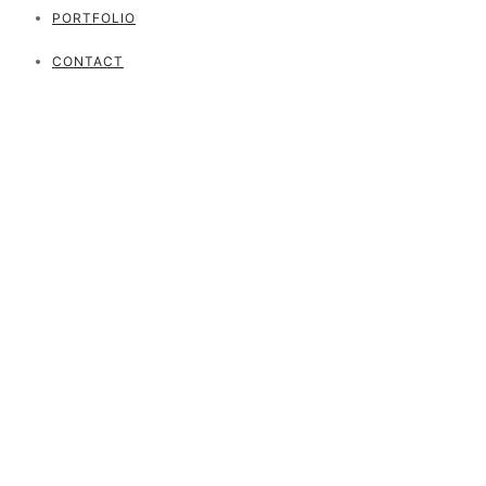
PORTFOLIO
CONTACT
ROYAUME
Models: Selina K. & Luka G.